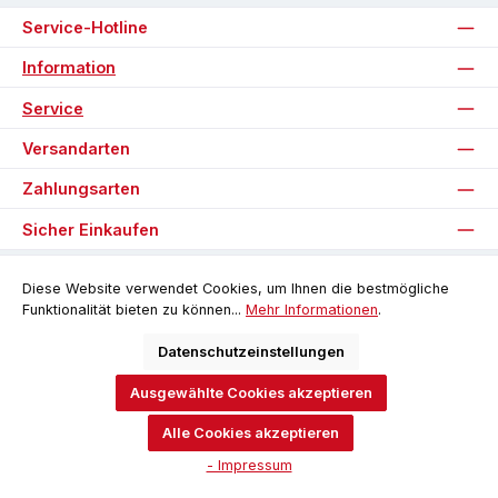
Service-Hotline
Information
Service
Versandarten
Zahlungsarten
Sicher Einkaufen
Unsere Communities
Diese Website verwendet Cookies, um Ihnen die bestmögliche
Funktionalität bieten zu können...
Mehr Informationen
.
Facebook
Instagram
Datenschutzeinstellungen
Ausgewählte Cookies akzeptieren
Alle Preise inkl. gesetzl. Mehrwertsteuer zzgl.
Versandkosten
und ggf.
Nachnahmegebühren, wenn nicht anders angegeben.
Alle Cookies akzeptieren
© 2026 Software-Pyramide - Alle Rechte vorbehalten. Theme by
- Impressum
ThemeWare®