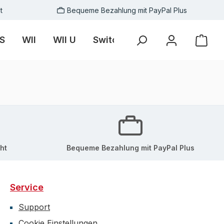
t
Bequeme Bezahlung mit PayPal Plus
S
WII
WII U
Switch
Skins
Zubehör
ht
Bequeme Bezahlung mit PayPal Plus
Service
Support
Cookie Einstellungen