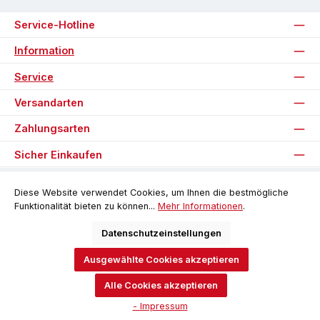
Service-Hotline
Information
Service
Versandarten
Zahlungsarten
Sicher Einkaufen
Unsere Communities
Diese Website verwendet Cookies, um Ihnen die bestmögliche
Funktionalität bieten zu können...
Mehr Informationen
.
Facebook
Instagram
Datenschutzeinstellungen
Ausgewählte Cookies akzeptieren
Alle Preise inkl. gesetzl. Mehrwertsteuer zzgl.
Versandkosten
und ggf.
Nachnahmegebühren, wenn nicht anders angegeben.
Alle Cookies akzeptieren
© 2026 Software-Pyramide - Alle Rechte vorbehalten. Theme by
- Impressum
ThemeWare®