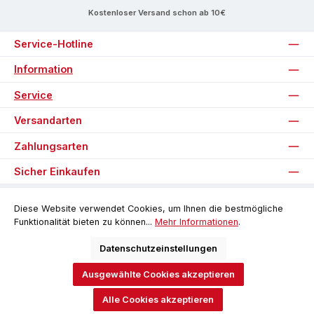
Kostenloser Versand schon ab 10€
Service-Hotline
Information
Service
Versandarten
Zahlungsarten
Sicher Einkaufen
Unsere Communities
Diese Website verwendet Cookies, um Ihnen die bestmögliche
Funktionalität bieten zu können...
Mehr Informationen
.
Facebook
Instagram
Datenschutzeinstellungen
Ausgewählte Cookies akzeptieren
Alle Preise inkl. gesetzl. Mehrwertsteuer zzgl.
Versandkosten
und ggf.
Nachnahmegebühren, wenn nicht anders angegeben.
Alle Cookies akzeptieren
© 2026 Software-Pyramide - Alle Rechte vorbehalten. Theme by